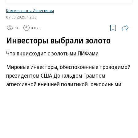
Роскачество нашло кишечную палочку в бургерах
пяти сетей быстрого питания
В Ozon рассказали об атаке на логистический центр в
Татарстане
В ООН прокомментировали удары ВСУ по складам
Wildberries
Татьяна Ким прокомментировала атаки на склады
Wildberries
Коммерсантъ. Инвестиции
07.05.2025, 12:30
3K
8 мин.
Инвесторы выбрали золото
Что происходит с золотыми ПИФами