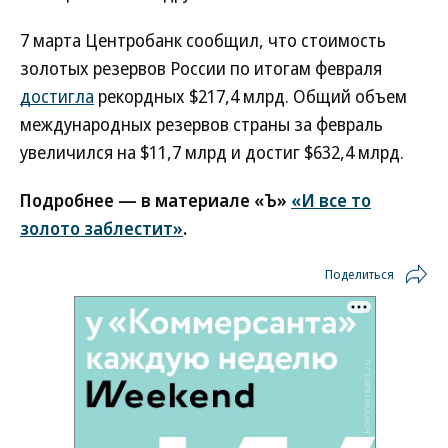
7 марта Центробанк сообщил, что стоимость
золотых резервов России по итогам февраля
достигла
рекордных $217,4 млрд. Общий объем
международных резервов страны за февраль
увеличился на $11,7 млрд и достиг $632,4 млрд.
Подробнее — в материале «Ъ»
«И все то
золото заблестит»
.
Поделиться
Новости партнеров
ВСУ точно получат десятки тысяч новых
солдат
Путин озвучил итоговый план СВО
Зеленский неожиданно высказался о