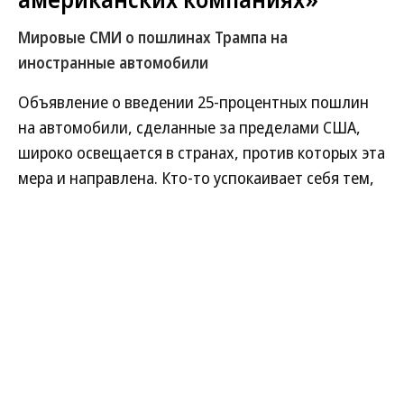
Мировые СМИ о пошлинах Трампа на
иностранные автомобили
Объявление о введении 25-процентных пошлин
на автомобили, сделанные за пределами США,
широко освещается в странах, против которых эта
мера и направлена. Кто-то успокаивает себя тем,
что от пошлин пострадают и американцы, кто-то
называет решение коренным разворотом в
отношениях США с союзниками. Кто-то отмечает,
что тарифы косвенным образом ударят и по
России.
Развернуть на