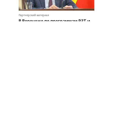
Партнерский материал
В Воронеже по программам РЗТ и
КРТ расселили 111 домов с 2019
года
Новости компаний
Все
07.08.2026
07.08.2026
STONE
ПАО ДОМ.РФ
Бизнес-центр STONE Римская
В ДОМ.РФ рассказали, как