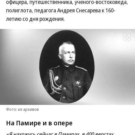
офицера, путешественника, ученого-востоковеда,
полиглота, педагога Андрея Снесарева к 160-
летию со дня рождения.
Развернуть на
Фото: из архивов
На Памире и в опере
«Я нахожусь сейчас в Памирах, в 400 верстах