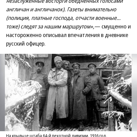
незаслуженные восторги обедненных голосами
англичан и англичанок). Газеты внимательно
(полиция, платные господа, отчасти военные…
тоже) следят за нашим маршрутом»,
— смущенно и
настороженно описывал впечатления в дневнике
русский офицер.
Развернуть на
На крыльце штаба 64-й пехотной дивизии. 1916 год.