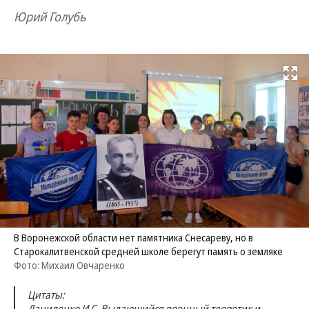
Юрий Голубь
Развернуть на
В Воронежской области нет памятника Снесареву, но в
Старокалитвенской средней школе берегут память о земляке
Фото: Михаил Овчаренко
Цитаты:
Даниленко И.С. Выдающийся военный теоретик и