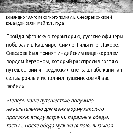
Командир 133-го пехотного полка А.Е. Снесарев со своей
командой связи. Май 1915 года.
Пройдя афганскую территорию, русские офицеры
побывали в Кашмире, Симле, Гильгите, Лахоре.
Снесарев был принят индийским вице-королем
лордом Керзоном, который расспросил гостя о
путешествии и предложил спеть: штабс-капитан
сел за рояль и исполнил пушкинское «Я вас
любил».
«Теперь наше путешествие получило
нежелательную для меня форму какой-то
прогулки: всюду встречи, парадные обеды,
тосты… После обеда музыка (я пою, вызывая