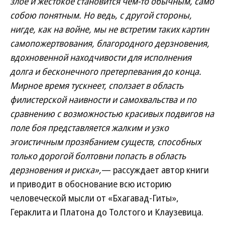
злое и жестокое становится чем-то обычным, само
собою понятным. Но ведь, с другой стороны,
нигде, как на войне, мы не встретим таких картин
самопожертвования, благородного дерзновения,
вдохновенной находчивости для исполнения
долга и бесконечного претерпевания до конца.
Мирное время тускнеет, сползает в область
филистерской наивности и самохвальства и по
сравнению с возможностью красивых подвигов на
поле боя представляется жалким и узко
эгоистичным прозябанием существ, способных
только дорогой болтовни попасть в область
дерзновения и риска»,
— рассуждает автор книги
и приводит в обоснование всю историю
человеческой мысли от «Бхагавад-Гиты»,
Гераклита и Платона до Толстого и Клаузевица.