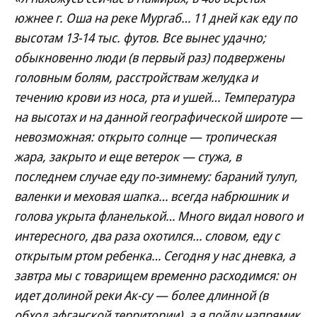
южнее г. Оша на реке Мургаб… 11 дней как еду по
высотам 13-14 тыс. футов. Все вынес удачно;
обыкновенно люди (в первый раз) подвержены
головным болям, расстройствам желудка и
течению крови из носа, рта и ушей… Температура
на высотах и на данной географической широте —
невозможная: открыто солнце — тропическая
жара, закрыто и еще ветерок — стужа, в
последнем случае еду по-зимнему: бараний тулуп,
валенки и меховая шапка… всегда набрюшник и
голова укрыта фланелькой… Много видал нового и
интересного, два раза охотился… словом, еду с
открытым ртом ребенка… Сегодня у нас дневка, а
завтра мы с товарищем временно расходимся: он
идет долиной реки Ак-су — более длинной (в
обход афганской территории), а я пойду напрямик