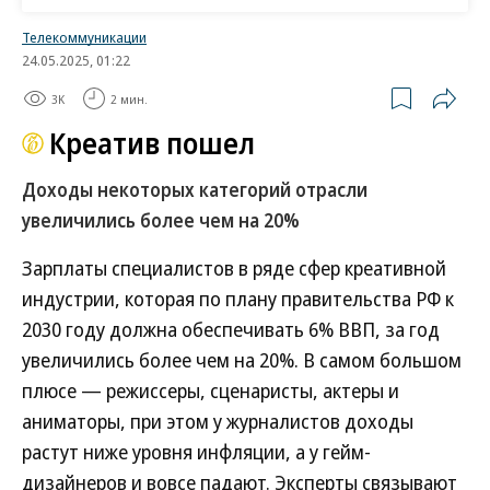
Согласно Росстату, производство продуктов
Телекоммуникации
питания по итогам 2024 года прибавило 3,5%.
24.05.2025, 01:22
Дмитрий Востриков основным фактором считает
3K
2 мин.
дефицит персонала и конкуренцию бизнеса за
Креатив пошел
кадры.
Доходы некоторых категорий отрасли
Представитель «Эконивы» отмечает, что бизнесу
увеличились более чем на 20%
требуется все больше специалистов из смежных
областей, включая IT и аналитику данных, а также
Зарплаты специалистов в ряде сфер креативной
он конкурирует за них с другими отраслями.
индустрии, которая по плану правительства РФ к
Президент ассоциации «Союзнапитки» Алла
2030 году должна обеспечивать 6% ВВП, за год
Андреева говорит, что особенно острой
увеличились более чем на 20%. В самом большом
оказывается потребность в персонале, который
плюсе — режиссеры, сценаристы, актеры и
занимается созданием продукции, подготовкой
аниматоры, при этом у журналистов доходы
ее к отгрузке и доставке клиентам.
растут ниже уровня инфляции, а у гейм-
дизайнеров и вовсе падают. Эксперты связывают
Вице-президент по работе с персоналом Health &