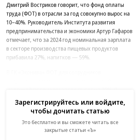
Дмитрий Востриков говорит, что фонд оплаты
труда (ФОТ) в отрасли за год совокупно вырос на
10–40%. Руководитель Института развития
предпринимательства и экономики Артур Гафаров
отмечает, что за 2024 год номинальная зарплата
в секторе производства пищевых продуктов
прибавила 27%, напитков — 59%.
В ГК «Эконива» ФОТ для сотрудников
подразделения по производству готовой
молочной продукции за год вырос на 20%. В
Health & Nutrition средняя заработная плата за
Зарегистрируйтесь или войдите,
прошлый год прибавила 16%. Глава агрохолдинга
чтобы дочитать статью
«Лазаревское» Кристина Романовская говорит,
Это бесплатно и вы сможете читать все
что за пять лет средняя зарплата в компании
закрытые статьи «Ъ»
выросла почти вдвое, до 74 тыс. руб. Аналитики