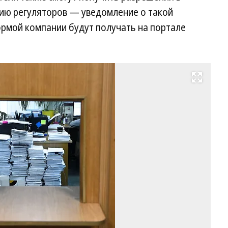
ию регуляторов — уведомление о такой
рмой компании будут получать на портале
Развернуть на весь экран
Бе
д
пр
за
на
не
ко
ра
в
ви
ко
за
са