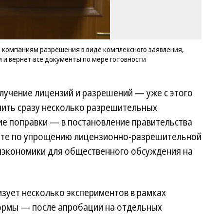
ра
ег
м
ис
и
 компаниям разрешения в виде комплексного заявления,
ве
 и вернет все документы по мере готовности
вс
до
по
лучение лицензий и разрешений — уже с этого
ме
го
чить сразу несколько разрешительных
Фо
ие поправки — в постановление правительства
Д
Ду
енте по упрощению лицензионно-разрешительной
Ко
экономики для общественного обсуждения на
зует несколько экспериментов в рамках
рмы — после апробации на отдельных