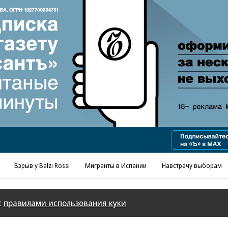
Реклама в «Ъ» www.kommersant.ru/ad
Взрыв у Balzi Rossi
Мигранты в Испании
Навстречу выборам
с
правилами использования куки