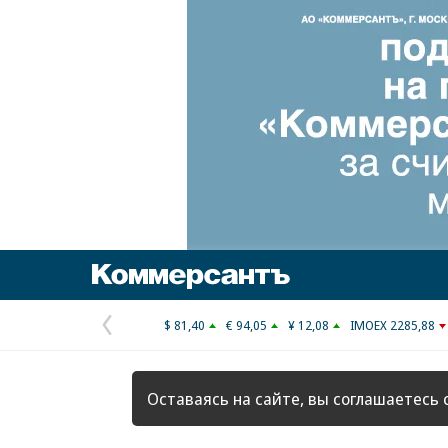
Коммерсантъ
$ 81,40
€ 94,05
¥ 12,08
IMOEX 2285,88
Предыдущая
страница
Оставаясь на сайте, вы соглашаетесь 