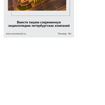
то:
ександр
ряков,
ммерсантъ