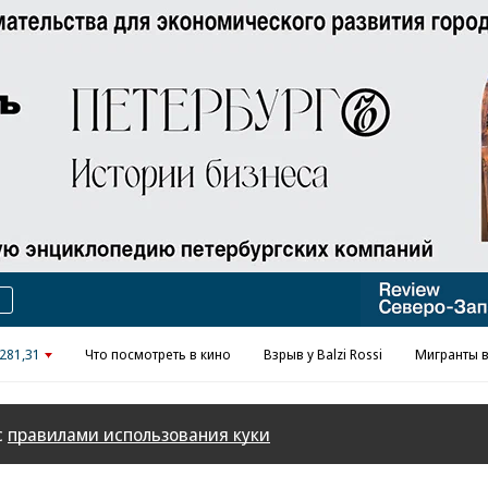
Реклама в «Ъ» www.kommersant.ru/ad
281,31
Что посмотреть в кино
Взрыв у Balzi Rossi
Мигранты в
с
правилами использования куки