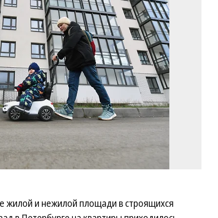
Фо
Ал
Ко
Ко
е жилой и нежилой площади в строящихся