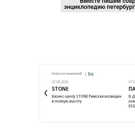
Новости компаний
Все
07.08.2026
07.
STONE
П
Бизнес-центр STONE Римская возведен
В Д
в полную высоту
ком
ESG