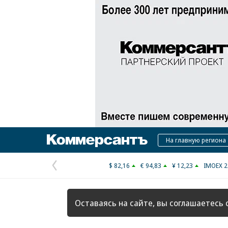
Коммерсантъ
На главную региона
$ 82,16
€ 94,83
¥ 12,23
IMOEX 2
Предыдущая
страница
Оставаясь на сайте, вы соглашаетесь 