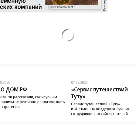
08.2026
07.08.2026
АО ДОМ.РФ
«Сервис путешествий
Туту»
ОМ.РФ рассказали, как крупным
паниям эффективно реализовывать
Сервис путешествий «Туту»
-стратегию
и «Нетмонет» поддержат лучших
сотрудников российских отелей