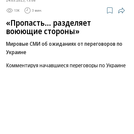
13K
3 мин.
«Пропасть… разделяет
воюющие стороны»
Мировые СМИ об ожиданиях от переговоров по
Украине
Комментируя начавшиеся переговоры по Украине
в Эр-Рияде, международные медиа спешат
подчеркнуть, что в нынешних условиях речь
может идти только о договоренностях по
прекращению огня в Черном море.
Развернуть на