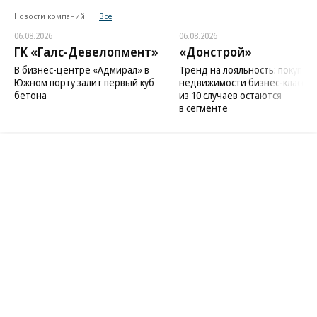
Новости компаний
Все
06.08.2026
06.08.2026
ГК «Галс-Девелопмент»
«Донстрой»
В бизнес-центре «Адмирал» в
Тренд на лояльность: покупат
Южном порту залит первый куб
недвижимости бизнес-класса в
бетона
из 10 случаев остаются
в сегменте
Благотворительный фонд
18+ реклама
О «Коммерсанте»
Android
Архив
Обратная связь
Контакты
Правовая информация
Реклама
E-mail рассылки