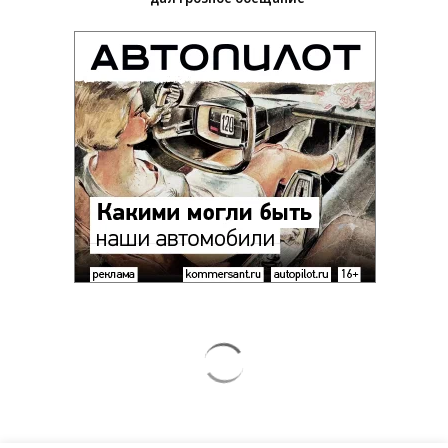
Заставим раскаяться: союзник России
дал грозное обещание