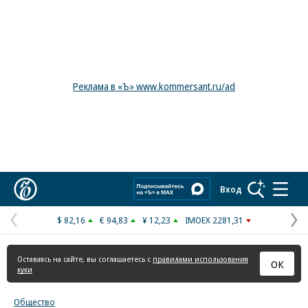
Реклама в «Ъ» www.kommersant.ru/ad
Коммерсантъ
Вход
$ 82,16
€ 94,83
¥ 12,23
IMOEX 2281,31
Предыдущая
С
страница
с
Оставаясь на сайте, вы соглашаетесь с
правилами использования
ОК
куки
Общество