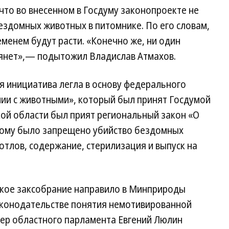
что во внесенном в Госдуму законопроекте не
ездомных животных в питомнике. По его словам,
еменем будут расти. «Конечно же, ни один
янет»,— подытожил Владислав Атмахов.
я инициатива легла в основу федерального
ии с животными», который был принят Госдумой
ской области был прият региональный закон «О
рому было запрещено убийство бездомных
отлов, содержание, стерилизация и выпуск на
дское заксобрание направило в Минприроды
аконодательстве понятия немотивированной
кер областного парламента Евгений Люлин