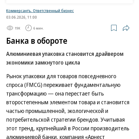
на 9%, безалкогольных напитков — на 14,1%, что
Коммерсантъ. Ответственный бизнес
связано в том числе с расширением
03.06.2026, 11:00
ассортимента, говорит он.
19K
6 мин.
Банка в обороте
Кроме того, по его словам, тренду способствует
рост производства пива в России. По данным
Алюминиевая упаковка становится драйвером
Росалкогольтабакконтроля, в январе—феврале
экономики замкнутого цикла
2025 года производство пива и пивных напитков
выросло на 5,7% год к году, до 127,8 млн дал. А
Рынок упаковки для товаров повседневного
часть пивоваренных компаний переходит на
спроса (FMCG) переживает фундаментальную
бутылки объемом 0,45 л вместо 0,5 л, что
трансформацию — она перестает быть
повышает потребность в дополнительных
второстепенным элементом товара и становится
объемах стеклотары, отмечает Антон Мор. Также,
частью промышленной, экологической и
говорит он, стимулировать рынок будет
потребительской стратегии брендов. Учитывая
регуляторная поддержка виноделов. «Вино
этот тренд, крупнейший в России производитель
традиционно разливают в стеклянные бутылки,
алюминиевой банки, компания «Арнест