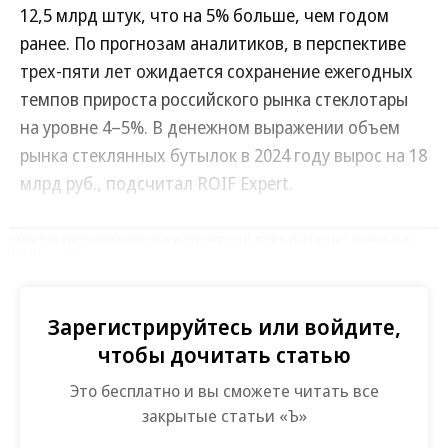
12,5 млрд штук, что на 5% больше, чем годом
ранее. По прогнозам аналитиков, в перспективе
трех-пяти лет ожидается сохранение ежегодных
темпов прироста российского рынка стеклотары
на уровне 4–5%. В денежном выражении объем
рынка стеклянных бутылок в 2024 году вырос на 18
млрд руб., подсчитал ROIF Expert.
Развернуть на
Зарегистрируйтесь или войдите,
чтобы дочитать статью
Это бесплатно и вы сможете читать все
закрытые статьи «Ъ»