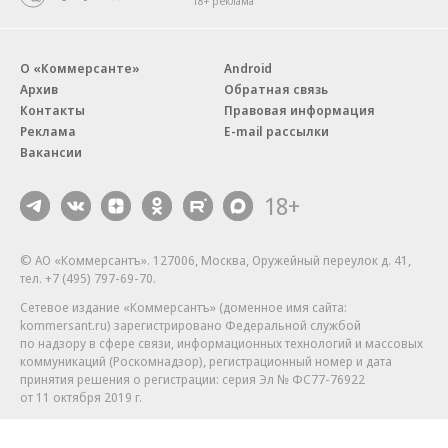
18+ реклама
О «Коммерсанте»
Android
Архив
Обратная связь
Контакты
Правовая информация
Реклама
E-mail рассылки
Вакансии
18+
© АО «Коммерсантъ». 127006, Москва, Оружейный переулок д. 41,
тел. +7 (495) 797-69-70.
Сетевое издание «Коммерсантъ» (доменное имя сайта:
kommersant.ru) зарегистрировано Федеральной службой
по надзору в сфере связи, информационных технологий и массовых
коммуникаций (Роскомнадзор), регистрационный номер и дата
принятия решения о регистрации: серия
Эл № ФС77-76922
от 11 октября 2019 г.
Партнерские проекты/материалы, новости компаний, материалы
с пометкой «Промо» и «Официальное сообщение» опубликованы