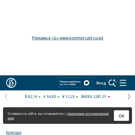
Реклама в «Ъ» www.kommersant.ru/ad
Коммерсантъ
Вход
$ 82,16
€ 94,83
¥ 12,23
IMOEX 2281,31
Предыдущая
С
страница
с
Оставаясь на сайте, вы соглашаетесь с
правилами использования
ОК
куки
Культура