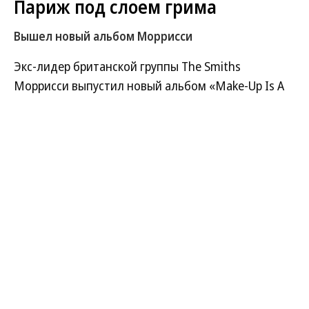
Париж под слоем грима
Вышел новый альбом Моррисси
Экс-лидер британской группы The Smiths
Моррисси выпустил новый альбом «Make-Up Is A
Lie», наполненный любовью к Франции, слегка
приторной ностальгией и сентиментальностью,
которую некоторые критики называют
поверхностной, а поклонники неизменно
обожают. Альбом послушал
Игорь Гаврилов.
Развернуть на