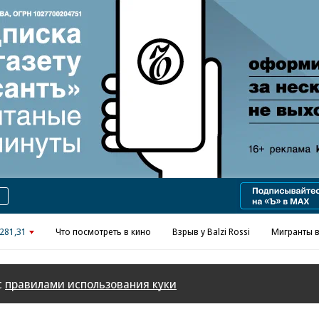
Реклама в «Ъ» www.kommersant.ru/ad
281,31
Что посмотреть в кино
Взрыв у Balzi Rossi
Мигранты в
с
правилами использования куки