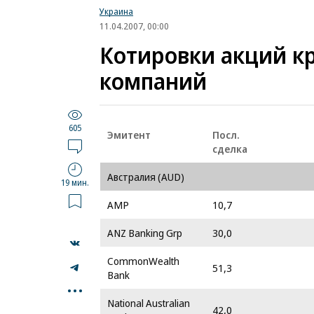
Украина
11.04.2007, 00:00
Котировки акций к
компаний
605
Эмитент
Посл.
сделка
Австралия (AUD)
19 мин.
AMP
10,7
ANZ Banking Grp
30,0
CommonWealth
51,3
Bank
...
National Australian
42,0