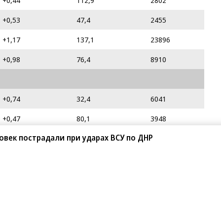
+0,44
112,9
2802
+0,53
47,4
2455
+1,17
137,1
23896
+0,98
76,4
8910
+0,74
32,4
6041
+0,47
80,1
3948
век пострадали при ударах ВСУ по ДНР
+0,35
59,3
965
-1,55
123,6
1489
+0,83
24,0
2926
+1,22
20,4
9103
-0,47
119,3
1141