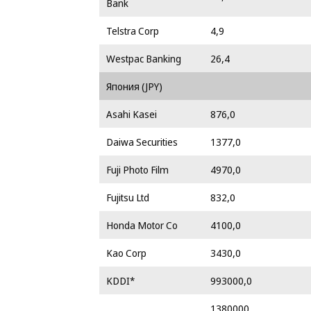
Bank
Telstra Corp
4,9
Westpac Banking
26,4
Япония (JPY)
Asahi Kasei
876,0
Daiwa Securities
1377,0
Fuji Photo Film
4970,0
Fujitsu Ltd
832,0
Honda Motor Co
4100,0
Kao Corp
3430,0
KDDI*
993000,0
1380000,