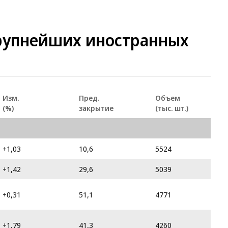
рупнейших иностранных
Изм.
Пред.
Объем
(%)
закрытие
(тыс. шт.)
+1,03
10,6
5524
+1,42
29,6
5039
+0,31
51,1
4771
+1,79
41,3
4260