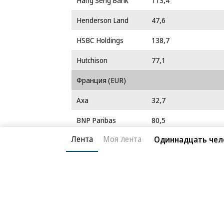
Hang Seng Bank
113,4
Henderson Land
47,6
HSBC Holdings
138,7
Hutchison
77,1
Франция (EUR)
Axa
32,7
BNP Paribas
80,5
Лента
Моя лента
Одиннадцать чело
Bouygues
59,5
Danone
121,7
EADS
24,2
France Telecom
20,7
Lafarge
118,8