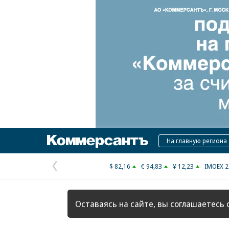
Коммерсантъ
На главную региона
$ 82,16
€ 94,83
¥ 12,23
IMOEX 2
Предыдущая
страница
Оставаясь на сайте, вы соглашаетесь 