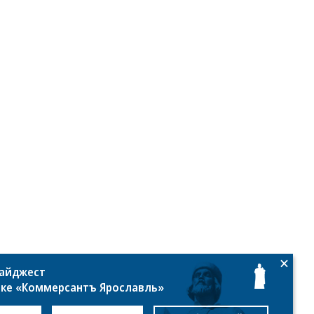
то:
есс-
нтр
лдинга
ордиант»
дайджест
лке «Коммерсантъ Ярославль»