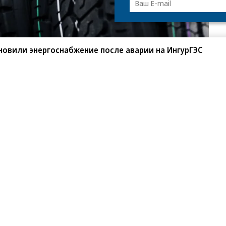
новили энергоснабжение после аварии на ИнгурГЭС
ать новые дизайны протектора на этапе их
льное расположение элементов и определиться
 в пресс-службе.
мощью PETG, PLA и TPU. Характеристики
зможность достоверно оценивать геометрию
е при нагрузке. В компании считают, что
л «от идеи до производства». Осваивают 3D-
 Научно-технического центра «Интайр».