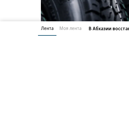
Лента
Моя лента
В Абхазии восста
Фото: Пресс-центр холдинга «Кордиант»
«Технология помогает визуализиров
разработки, чтобы выбрать оптима
с геометрией рисунка»,— рассказали
Принтер печатает макеты шин с по
последнего вида пластика дают во
элементов протектора и их поведени
технология позволит сократить цик
печать специалисты подразделения