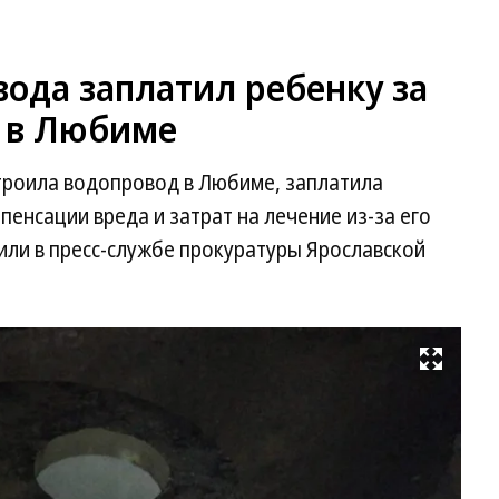
ода заплатил ребенку за
 в Любиме
троила водопровод в Любиме, заплатила
мпенсации вреда и затрат на лечение из-за его
или в пресс-службе прокуратуры Ярославской
Развернуть на весь экран
Фо
Пр
Яр
об