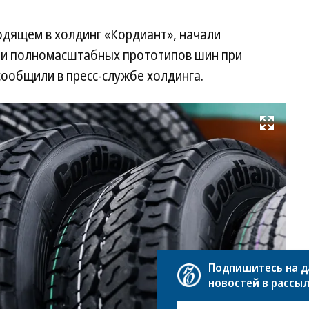
одящем в холдинг «Кордиант», начали
ти полномасштабных прототипов шин при
сообщили в пресс-службе холдинга.
Развернуть на весь экран
Фо
Пр
це
хо
«К
Подпишитесь на 
новостей в рассы