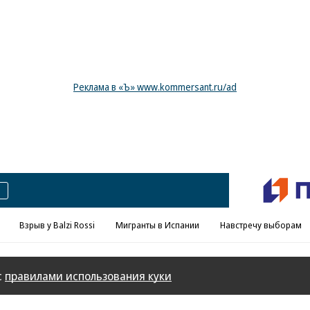
Реклама в «Ъ» www.kommersant.ru/ad
Взрыв у Balzi Rossi
Мигранты в Испании
Навстречу выборам
с
правилами использования куки