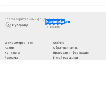
Благотворительный фонд
18+ реклама
О «Коммерсанте»
Android
Архив
Обратная связь
Контакты
Правовая информация
Реклама
E-mail рассылки
Вакансии
18+
© АО «Коммерсантъ». 127006, Москва, Оружейный переулок д. 41,
тел. +7 (495) 797-69-70.
Сетевое издание «Коммерсантъ» (доменное имя сайта:
kommersant.ru) зарегистрировано Федеральной службой