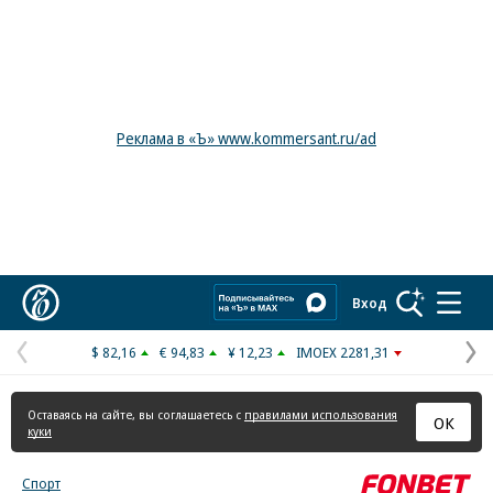
Реклама в «Ъ» www.kommersant.ru/ad
Коммерсантъ
Вход
$ 82,16
€ 94,83
¥ 12,23
IMOEX 2281,31
Предыдущая
С
страница
с
Оставаясь на сайте, вы соглашаетесь с
правилами использования
ОК
куки
Спорт