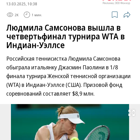
13.03.2025, 10:38
Реклама, ООО Фонкор
2K
1 мин.
Людмила Самсонова вышла в
четвертьфинал турнира WTA в
Индиан-Уэллсе
Российская теннисистка Людмила Самсонова
обыграла итальянку Джасмин Паолини в 1/8
финала турнира Женской теннисной организации
(WTA) в Индиан-Уэллсе (США). Призовой фонд
соревнований составляет $8,9 млн.
Развернуть на