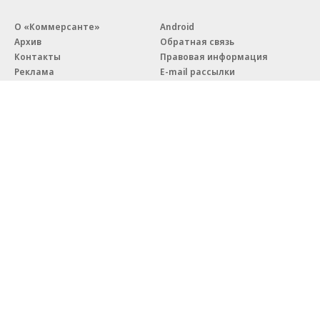
О «Коммерсанте»
Android
Архив
Обратная связь
Контакты
Правовая информация
Реклама
E-mail рассылки
Вакансии
18+
© АО «Коммерсантъ». 127006, Москва, Оружейный переулок д. 41,
тел. +7 (495) 797-69-70.
Сетевое издание «Коммерсантъ» (доменное имя сайта:
kommersant.ru) зарегистрировано Федеральной службой
по надзору в сфере связи, информационных технологий и массовых
коммуникаций (Роскомнадзор), регистрационный номер и дата
принятия решения о регистрации: серия
Эл № ФС77-76922
от 11 октября 2019 г.
Партнерские проекты/материалы, новости компаний, материалы
с пометкой «Промо» и «Официальное сообщение» опубликованы
на коммерческой основе.