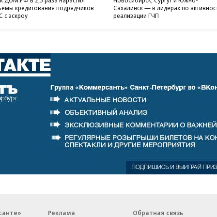
емы кредитования подрядчиков
Сахалинск — в лидерах по активнос
 с эскроу
реализации ГЧП
санте»
Реклама
Обратная связь