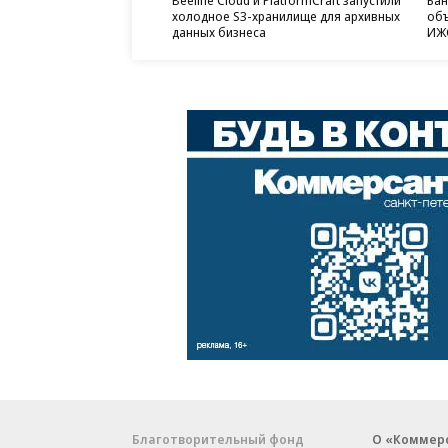
холодное S3-хранилище для архивных
объ
данных бизнеса
ИЖС
Благотворительный фонд
О «Коммер