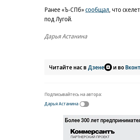
Ранее «Ъ-СПб»
сообщал
, что скел
под Лугой.
Дарья Астанина
Читайте нас в
Дзене
и во
Вкон
Подписывайтесь на автора:
Дарья Астанина