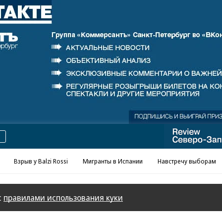
Реклама в «Ъ» www.kommersant.ru/ad
Взрыв у Balzi Rossi
Мигранты в Испании
Навстречу выборам
с
правилами использования куки