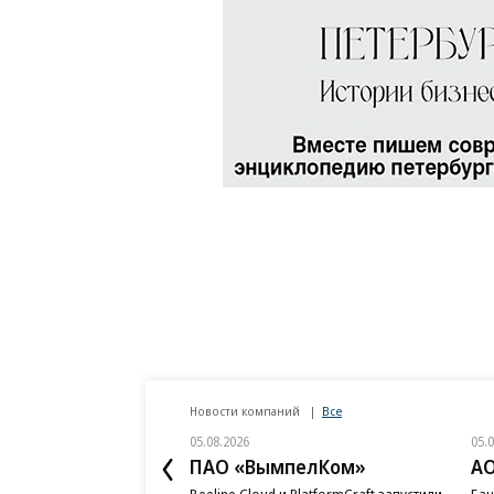
Новости компаний
Все
05.08.2026
05.
ПАО «ВымпелКом»
АО
Beeline Cloud и PlatformCraft запустили
Бан