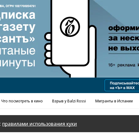
Реклама в «Ъ» www.kommersant.ru/ad
Что посмотреть в кино
Взрыв у Balzi Rossi
Мигранты в Испании
с
правилами использования куки