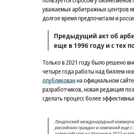
пользуется спросом у бизнесменов 
уважаемых арбитражных центров яв
долгое время предпочитали и росси
Предыдущий акт об арб
еще в 1996 году и с тех 
Только в 2021 году было решено вне
четыре года работы над биллем нов
опубликован
на официальном сайте
разработчиков, новая редакция по
сделать процесс более эффективны
Лондонский международный коммерческ
российских граждан и компаний еще с 1
затем события на Украине в 2022-м по