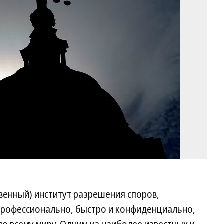
Fr
Au
Fil
/
A
венный) институт разрешения споров,
рофессионально, быстро и конфиденциально,