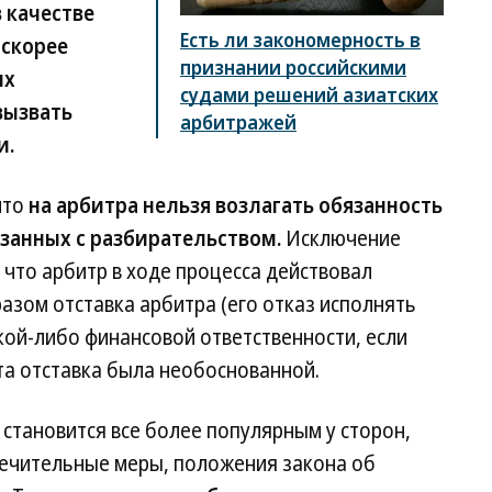
 качестве
Есть ли закономерность в
 скорее
признании российскими
ых
судами решений азиатских
вызвать
арбитражей
и.
что
на арбитра нельзя возлагать обязанность
язанных с разбирательством.
Исключение
 что арбитр в ходе процесса действовал
зом отставка арбитра (его отказ исполнять
акой-либо финансовой ответственности, если
эта отставка была необоснованной.
становится все более популярным у сторон,
ечительные меры, положения закона об