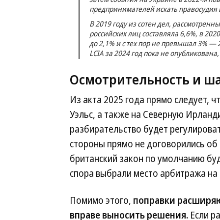
предпринимателей искать правосудия 
В 2019 году из сотен дел, рассмотренн
российских лиц составляла 6,6%, в 2020
до 2,1% и с тех пор не превышал 3% — 
LCIA за 2024 год пока не опубликована,
Осмотрительность и ша
Из акта 2025 года прямо следует, 
Уэльс, а также на Северную Ирланд
разбирательство будет регулироват
стороны прямо не договорились об 
британский закон по умолчанию буд
спора выбрали место арбитража на
Помимо этого,
поправки расширяю
вправе выносить решения.
Если р