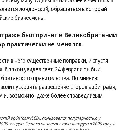
по всему миру. Одним из наиболее известных и
ляется лондонский, обращаться в который
йские бизнесмены.
итраже был принят в Великобритании
пор практически не менялся.
сти в него существенные поправки, и спустя
ый закон увидел свет. 24 февраля он был
 британского правительства. По мнению
зволит ускорить разрешение споров арбитрами,
м и, возможно, даже более справедливым.
ий арбитраж (LCIA) пользовался популярностью у
990-х годов. Однако пандемия коронавируса в 2020 году, а
влияли на возможности и желание российских