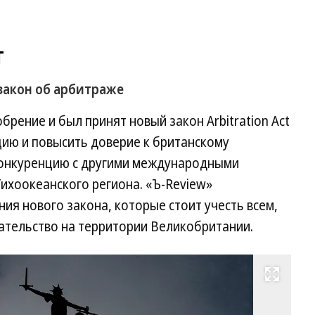
т
закон об арбитраже
рение и был принят новый закон Arbitration Act
цию и повысить доверие к британскому
конкуренцию с другими международными
Тихоокеанского региона. «Ъ-Review»
я нового закона, которые стоит учесть всем,
ательство на территории Великобритании.
Развернуть на весь экран
Фо