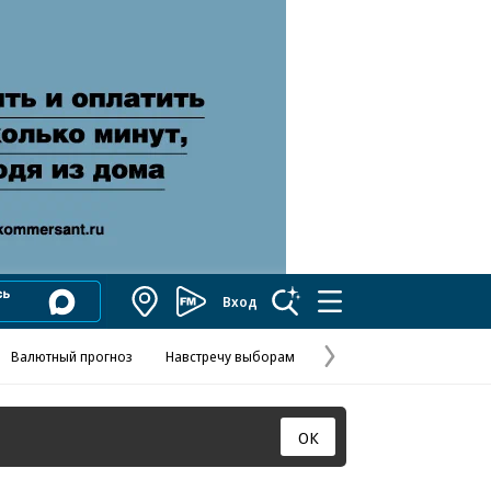
Вход
Коммерсантъ
FM
Валютный прогноз
Навстречу выборам
Скандал в FIFA
Названия опе
Колесников
Следующая
страница
ОК