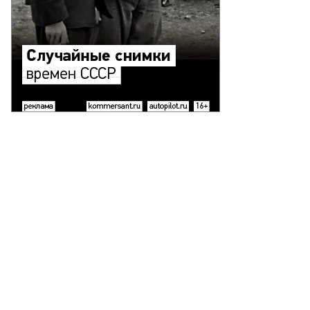
ank
gstein,
e
P