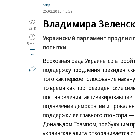
Мир
25.02.2025, 15:39
Владимира Зеленск
221K
Украинский парламент продлил 
5 мин.
попытки
Верховная рада Украины со второй 
поддержку продления президентски
того как первое голосование накан
то время как пропрезидентские сил
постановления, активизировавшиеся
подавлении демократии и провальн
поддержки ее главного спонсора — 
Дональдом Трампом, требующим про
украинская элита отворачивается от