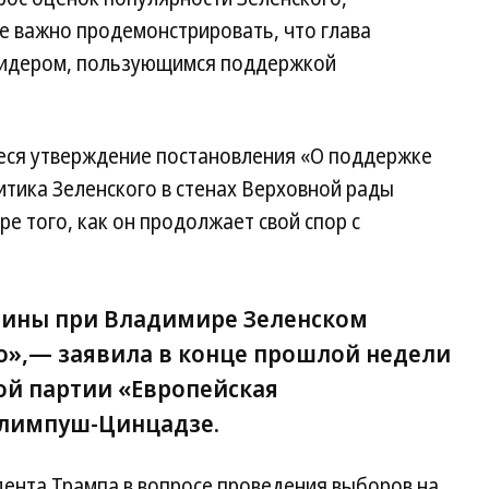
е важно продемонстрировать, что глава
 лидером, пользующимся поддержкой
еся утверждение постановления «О поддержке
итика Зеленского в стенах Верховной рады
ре того, как он продолжает свой спор с
аины при Владимире Зеленском
о»,— заявила в конце прошлой недели
ой партии «Европейская
Климпуш-Цинцадзе.
дента Трампа в вопросе проведения выборов на