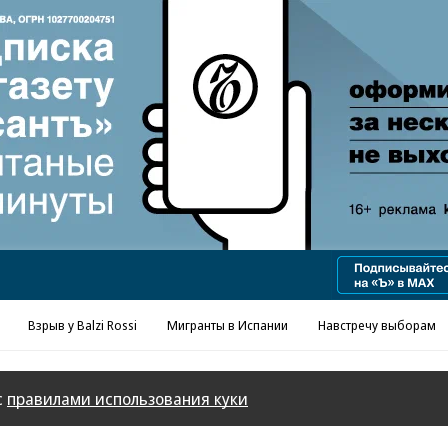
Реклама в «Ъ» www.kommersant.ru/ad
Взрыв у Balzi Rossi
Мигранты в Испании
Навстречу выборам
с
правилами использования куки