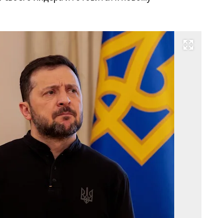
Развернуть на весь экран
Пр
Ук
Вл
Зе
на
пр
ко
в
Ки
19
фе
Фо
Te
Dz
/
Po