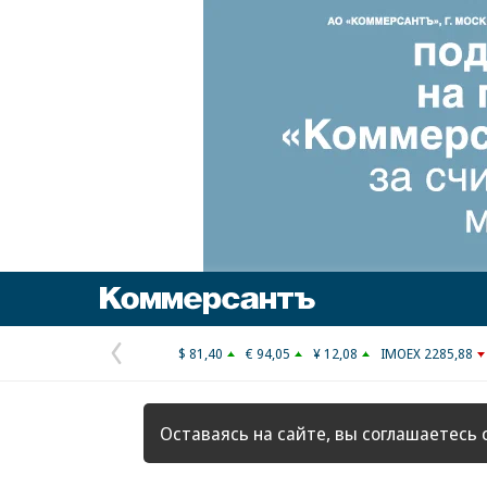
Коммерсантъ
$ 81,40
€ 94,05
¥ 12,08
IMOEX 2285,88
Предыдущая
страница
Оставаясь на сайте, вы соглашаетесь 