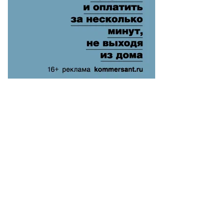
езидент
раины
адимир
ленский
есс-
нференции
еве,
враля
то:
tiana
hafarova
ol