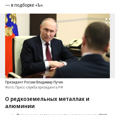
— в подборке «Ъ».
Развернуть на
Президент России Владимир Путин
Фото: Пресс-служба президента РФ
О редкоземельных металлах и
алюминии