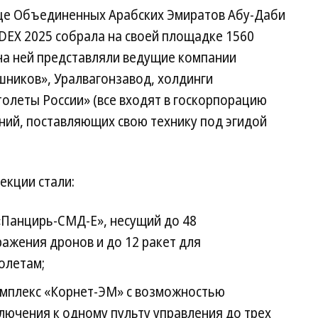
ице Объединенных Арабских Эмиратов Абу-Даби
DEX 2025 собрала на своей площадке 1560
 на ней представляли ведущие компании
шников», Уралвагонзавод, холдинги
олеты России» (все входят в госкорпорацию
аний, поставляющих свою технику под эгидой
екции стали:
«Панцирь-СМД-Е», несущий до 48
ажения дронов и до 12 ракет для
олетам;
мплекс «Корнет-ЭМ» с возможностью
ючения к одному пульту управления до трех