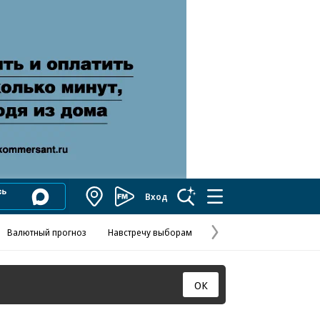
Вход
Коммерсантъ
FM
Валютный прогноз
Навстречу выборам
Скандал в FIFA
Названия опе
Колесников
Следующая
страница
ОК