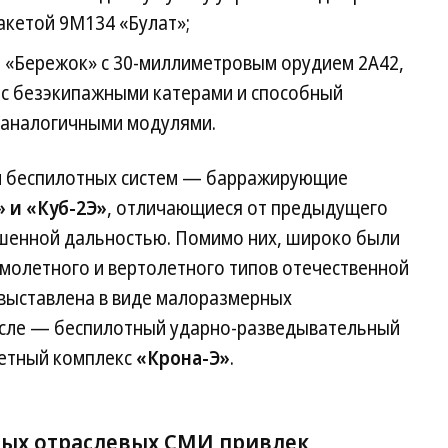
ракетой 9М134 «Булат»;
 «Бережок» с 30-миллиметровым орудием 2А42,
с безэкипажными катерами и способный
с аналогичными модулями.
ти беспилотных систем — барражирующие
» и «Куб-2Э»
, отличающиеся от предыдущего
шенной дальностью. Помимо них, широко были
молетного и вертолетного типов отечественной
 выставлена в виде малоразмерных
исле — беспилотный ударно-разведывательный
кетный комплекс
«Крона-Э»
.
ных отраслевых СМИ привлек