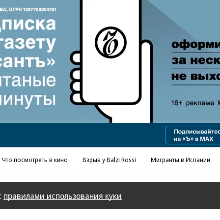
Реклама в «Ъ» www.kommersant.ru/ad
Что посмотреть в кино
Взрыв у Balzi Rossi
Мигранты в Испании
с
правилами использования куки