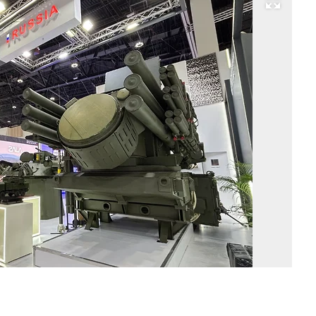
Развернуть на весь экран
«П
С
Е»
Фо
Ан
Са
/
Т