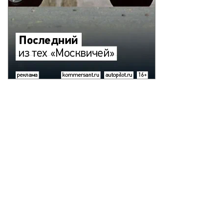
анцирь-
МД-
то:
астасия
виных
АСС