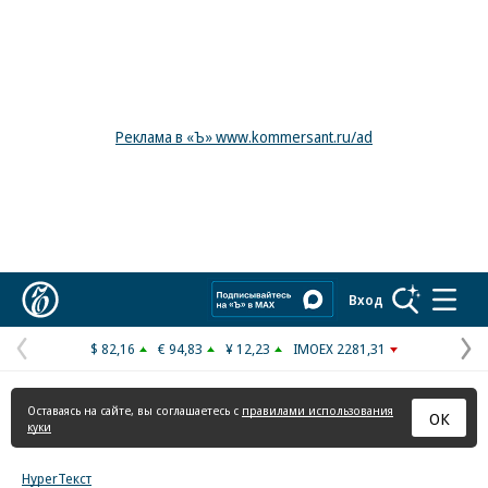
Реклама в «Ъ» www.kommersant.ru/ad
Коммерсантъ
Вход
$ 82,16
€ 94,83
¥ 12,23
IMOEX 2281,31
Предыдущая
С
страница
с
Оставаясь на сайте, вы соглашаетесь с
правилами использования
ОК
куки
HyperТекст