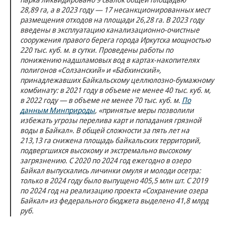
28,89 га, а в 2023 году — 17 несанкционированных мест
размещения отходов на площади 26,28 га. В 2023 году
введены в эксплуатацию канализационно-очистные
сооружения правого берега города Иркутска мощностью
220 тыс. куб. м. в сутки. Проведены работы по
понижению надшламовых вод в картах-накопителях
полигонов «Солзанский» и «Бабхинский»,
принадлежавших Байкальскому целлюлозно-бумажному
комбинату: в 2021 году в объеме не менее 40 тыс. куб. м,
в 2022 году — в объеме не менее 70 тыс. куб. м.
По
данным Минприроды
, «принятые меры позволили
избежать угрозы перелива карт и попадания грязной
воды в Байкал». В общей сложности за пять лет на
213,13 га снижена площадь байкальских территорий,
подвергшихся высокому и экстремально высокому
загрязнению. С 2020 по 2024 год ежегодно в озеро
Байкал выпускались личинки омуля и молоди осетра:
только в 2024 году было выпущено 405,5 млн шт. С 2019
по 2024 год на реализацию проекта «Сохранение озера
Байкал» из федерального бюджета выделено 41,8 млрд
руб.