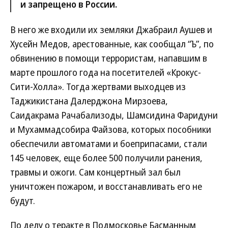
и запрещено в России.
В него же входили их земляки Джабраил Аушев и
Хусейн Медов, арестованные, как сообщал “Ъ”, по
обвинению в помощи террористам, напавшим в
марте прошлого года на посетителей «Крокус-
Сити-Холла». Тогда жертвами выходцев из
Таджикистана Далерджона Мирзоева,
Саидакрама Рачабализоды, Шамсидина Фаридуни
и Мухаммадсобира Файзова, которых пособники
обеспечили автоматами и боеприпасами, стали
145 человек, еще более 500 получили ранения,
травмы и ожоги. Сам концертный зал был
уничтожен пожаром, и восстанавливать его не
будут.
По делу о теракте в Подмосковье Басманным