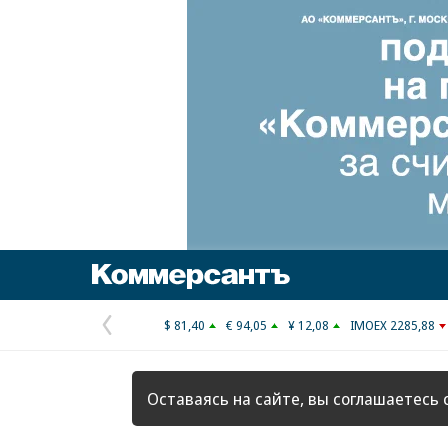
Коммерсантъ
$ 81,40
€ 94,05
¥ 12,08
IMOEX 2285,88
Предыдущая
страница
Оставаясь на сайте, вы соглашаетесь 