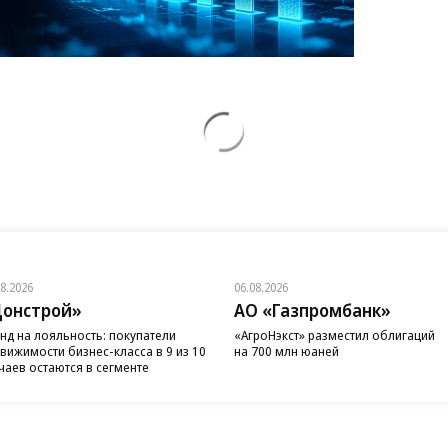
08.2026
06.08.2026
онстрой»
АО «Газпромбанк»
нд на лояльность: покупатели
«АгроНэкст» разместил облигаций
вижимости бизнес-класса в 9 из 10
на 700 млн юаней
чаев остаются в сегменте