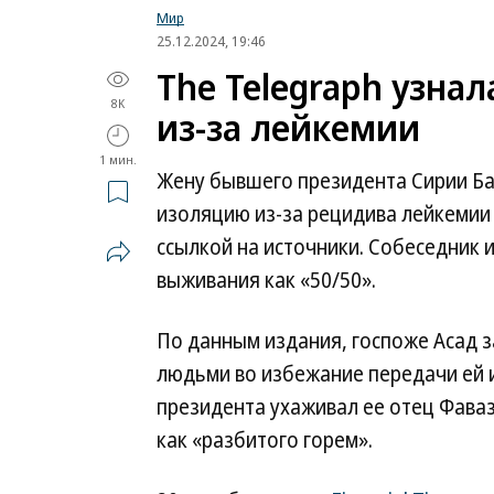
Мир
25.12.2024, 19:46
The Telegraph узна
8K
из-за лейкемии
1 мин.
Жену бывшего президента Сирии Ба
изоляцию из-за рецидива лейкемии 
ссылкой на источники. Собеседник 
выживания как «50/50».
По данным издания, госпоже Асад з
людьми во избежание передачи ей 
президента ухаживал ее отец Фаваз 
как «разбитого горем».