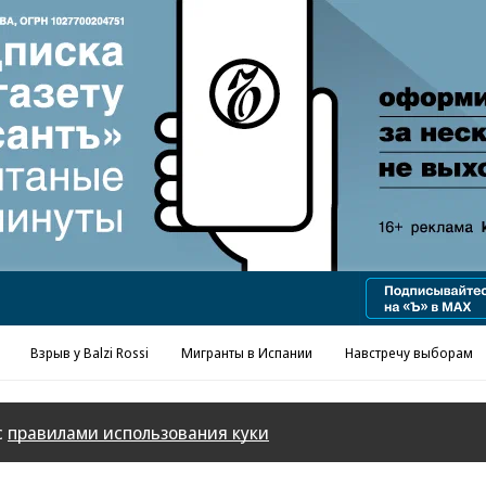
Реклама в «Ъ» www.kommersant.ru/ad
Взрыв у Balzi Rossi
Мигранты в Испании
Навстречу выборам
с
правилами использования куки