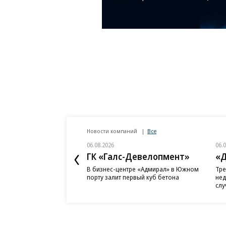
Новости компаний
Все
06.08.2026
06.
ГК «Галс-Девелопмент»
«Д
В бизнес-центре «Адмирал» в Южном
Тре
порту залит первый куб бетона
нед
слу