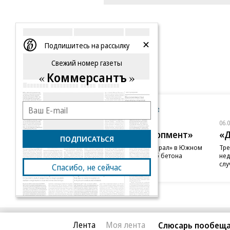
Подпишитесь на рассылку
Свежий номер газеты
Коммерсантъ
Новости компаний
Все
06.08.2026
06.
ГК «Галс-Девелопмент»
«Д
ПОДПИСАТЬСЯ
В бизнес-центре «Адмирал» в Южном
Тре
порту залит первый куб бетона
нед
слу
Спасибо, не сейчас
Лента
Моя лента
Слюсарь пообеща
Благотворительный фонд
О «Коммер