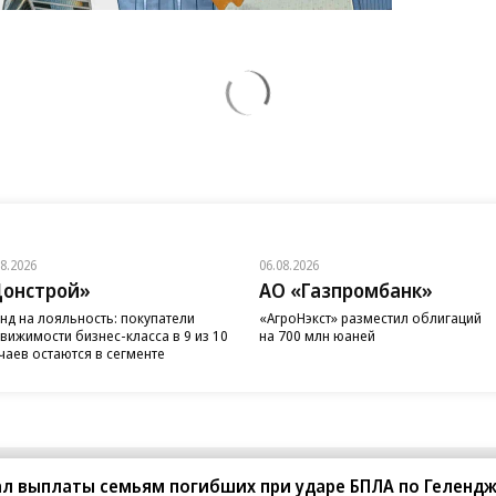
08.2026
06.08.2026
онстрой»
АО «Газпромбанк»
нд на лояльность: покупатели
«АгроНэкст» разместил облигаций
вижимости бизнес-класса в 9 из 10
на 700 млн юаней
чаев остаются в сегменте
л выплаты семьям погибших при ударе БПЛА по Гелендж
санте»
Реклама
Обратная связь