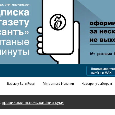
Реклама в «Ъ» www.kommersant.ru/ad
Взрыв у Balzi Rossi
Мигранты в Испании
Навстречу выборам
с
правилами использования куки