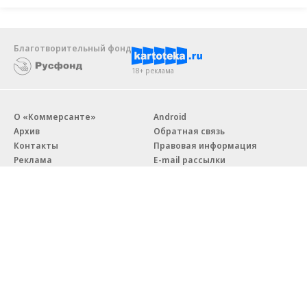
Благотворительный фонд
18+ реклама
О «Коммерсанте»
Android
Архив
Обратная связь
Контакты
Правовая информация
Реклама
E-mail рассылки
Вакансии
18+
© АО «Коммерсантъ». 127006, Москва, Оружейный переулок д. 41,
тел. +7 (495) 797-69-70.
Сетевое издание «Коммерсантъ» (доменное имя сайта:
kommersant.ru) зарегистрировано Федеральной службой
по надзору в сфере связи, информационных технологий и массовых