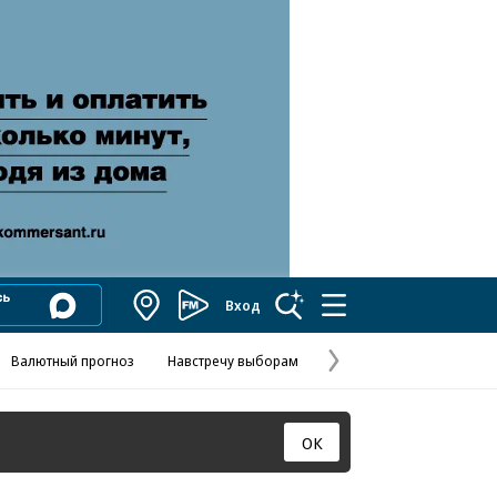
Вход
Коммерсантъ
FM
Валютный прогноз
Навстречу выборам
Скандал в FIFA
Названия опе
Колесников
Следующая
страница
ОК