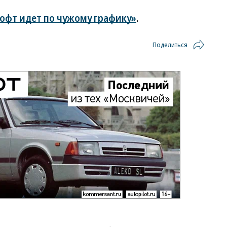
офт идет по чужому графику»
.
Поделиться