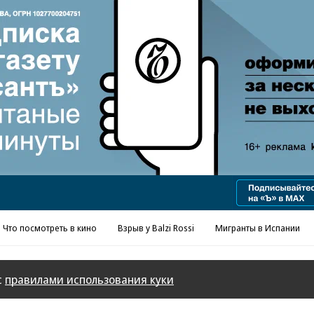
Реклама в «Ъ» www.kommersant.ru/ad
Что посмотреть в кино
Взрыв у Balzi Rossi
Мигранты в Испании
с
правилами использования куки