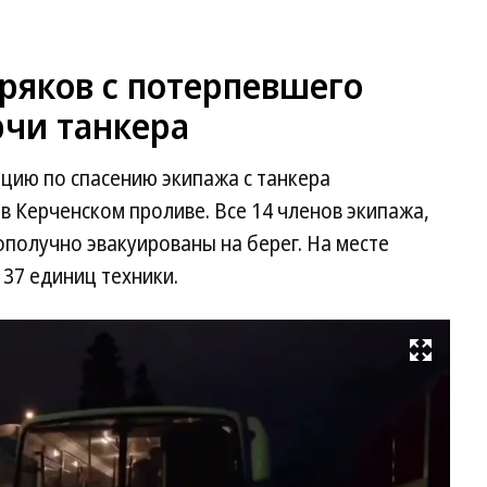
ряков с потерпевшего
рчи танкера
цию по спасению экипажа с танкера
в Керченском проливе. Все 14 членов экипажа,
ополучно эвакуированы на берег. На месте
 37 единиц техники.
Развернуть на весь экран
Фо
М
Ро