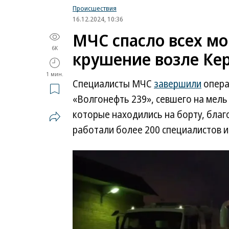
Происшествия
16.12.2024, 10:36
МЧС спасло всех мо
6K
крушение возле Ке
1 мин.
Специалисты МЧС
завершили
опера
«Волгонефть 239», севшего на мель 
которые находились на борту, благ
работали более 200 специалистов и