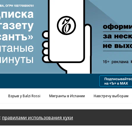
Реклама в «Ъ» www.kommersant.ru/ad
Взрыв у Balzi Rossi
Мигранты в Испании
Навстречу выборам
с
правилами использования куки