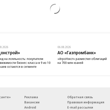
08.2026
06.08.2026
онстрой»
АО «Газпромбанк»
нд на лояльность: покупатели
«АгроНэкст» разместил облигаций
вижимости бизнес-класса в 9 из 10
на 700 млн юаней
чаев остаются в сегменте
санте»
Реклама
Обратная связь
Вакансии
Правовая информация
Android
E-mail рассылки