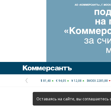
Коммерсантъ
$ 81,40
€ 94,05
¥ 12,08
IMOEX 2285,88
Предыдущая
страница
Оставаясь на сайте, вы соглашаетесь 