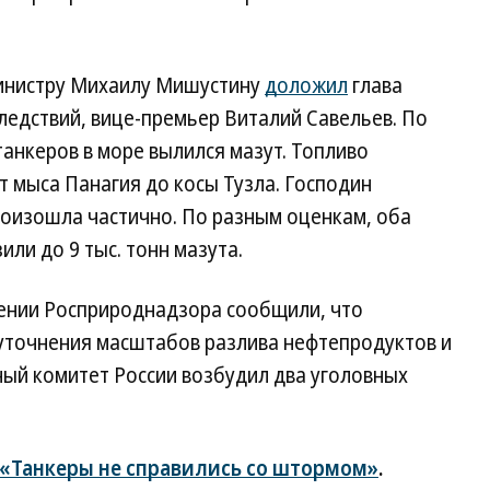
инистру Михаилу Мишустину
доложил
глава
ледствий, вице-премьер Виталий Савельев. По
танкеров в море вылился мазут. Топливо
т мыса Панагия до косы Тузла. Господин
роизошла частично. По разным оценкам, оба
ли до 9 тыс. тонн мазута.
нии Росприроднадзора сообщили, что
уточнения масштабов разлива нефтепродуктов и
ный комитет России возбудил два уголовных
«Танкеры не справились со штормом»
.