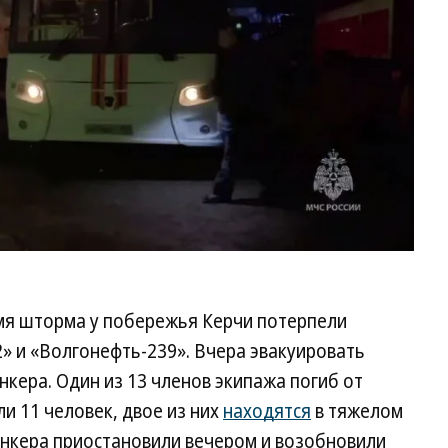
емя шторма у побережья Керчи потерпели
» и «Волгонефть-239». Вчера эвакуировать
нкера. Один из 13 членов экипажа погиб от
и 11 человек, двое из них
находятся
в тяжелом
анкера приостановили вечером и возобновили