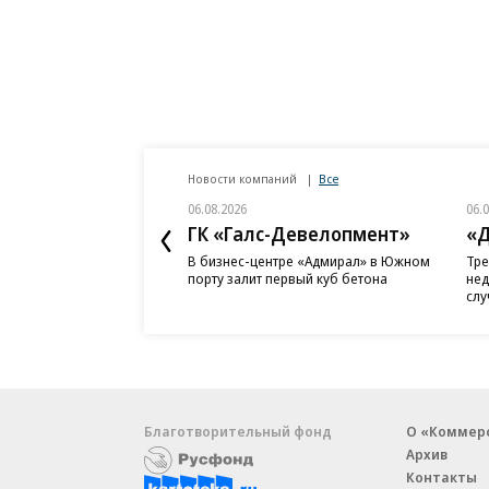
Новости компаний
Все
06.08.2026
06.
ГК «Галс-Девелопмент»
«Д
В бизнес-центре «Адмирал» в Южном
Тре
порту залит первый куб бетона
нед
слу
Благотворительный фонд
О «Коммер
Архив
Контакты