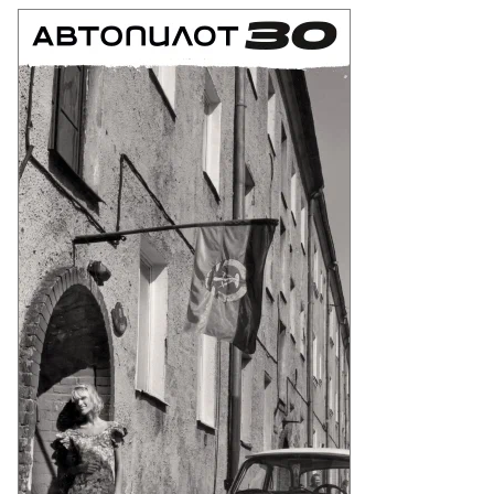
то:
ЧС
ссии