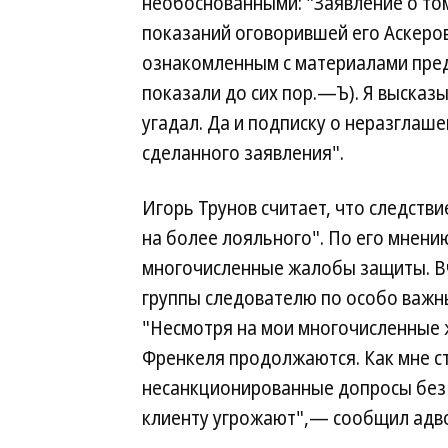
необоснованными: "Заявление о том
показаний оговорившей его Аскерово
ознакомленным с материалами пред
показали до сих пор.—Ъ). Я высказ
угадал. Да и подписку о неразглаше
сделанного заявления".
Игорь Трунов считает, что следстви
на более лояльного". По его мнени
многочисленные жалобы защиты. Вч
группы следователю по особо важ
"Несмотря на мои многочисленные 
Френкеля продолжаются. Как мне ст
несанкционированные допросы без 
клиенту угрожают",— сообщил адво