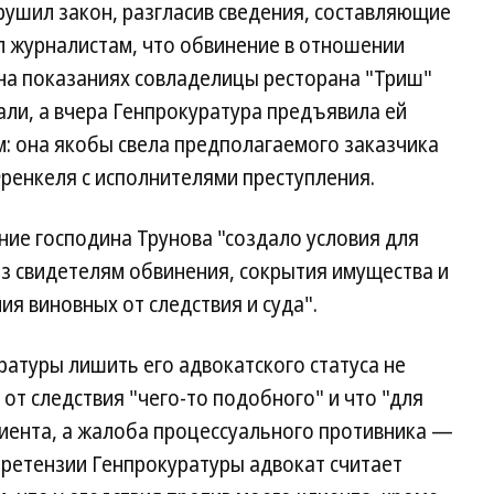
нарушил закон, разгласив сведения, составляющие
л журналистам, что обвинение в отношении
на показаниях совладелицы ресторана "Триш"
али, а вчера Генпрокуратура предъявила ей
: она якобы свела предполагаемого заказчика
ренкеля с исполнителями преступления.
ие господина Трунова "создало условия для
з свидетелям обвинения, сокрытия имущества и
ия виновных от следствия и суда".
атуры лишить его адвокатского статуса не
 от следствия "чего-то подобного" и что "для
иента, а жалоба процессуального противника —
Претензии Генпрокуратуры адвокат считает