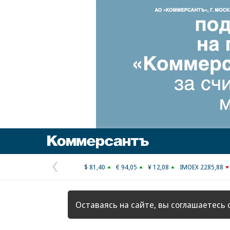
Коммерсантъ
$ 81,40
€ 94,05
¥ 12,08
IMOEX 2285,88
Предыдущая
страница
Оставаясь на сайте, вы соглашаетесь 