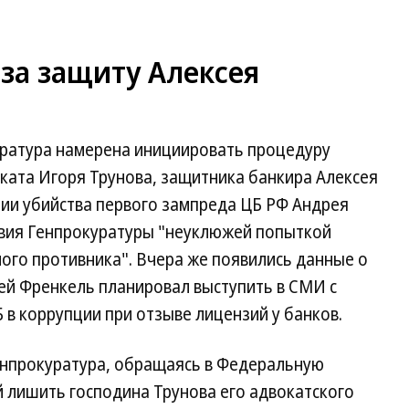
за защиту Алексея
куратура намерена инициировать процедуру
ката Игоря Трунова, защитника банкира Алексея
ции убийства первого зампреда ЦБ РФ Андрея
ствия Генпрокуратуры "неуклюжей попыткой
ого противника". Вчера же появились данные о
сей Френкель планировал выступить в СМИ с
 в коррупции при отзыве лицензий у банков.
енпрокуратура, обращаясь в Федеральную
 лишить господина Трунова его адвокатского