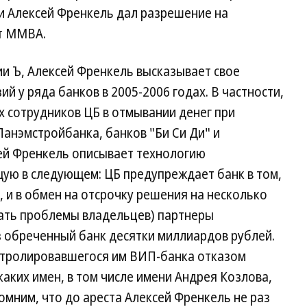
и Алексей Френкель дал разрешение на
т ММВА.
и Ъ, Алексей Френкель высказывает свое
й у ряда банков в 2005-2006 годах. В частности,
х сотрудников ЦБ в отмывании денег при
анэмстройбанка, банков "Би Си Ди" и
сей Френкель описывает технологию
щую в следующем: ЦБ предупреждает банк в том,
, и в обмен на отсрочку решения на несколько
вать проблемы владельцев) партнеры
 обреченный банк десятки миллиардов рублей.
нтролировавшегося им ВИП-банка отказом
каких имен, в том числе имени Андрея Козлова,
омним, что до ареста Алексей Френкель не раз