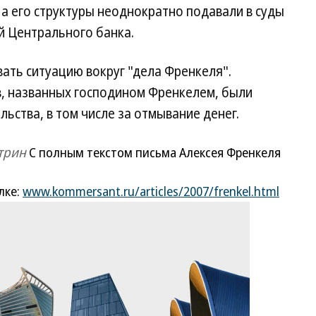
 а его структуры неоднократно подавали в суды
й Центрального банка.
ать ситуацию вокруг "дела Френкеля".
в, названных господином Френкелем, были
ьства, в том числе за отмывание денег.
трин
С полным текстом письма Алексея Френкеля
лке:
www.kommersant.ru/articles/2007/frenkel.html