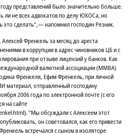
 году представлений было значительно больше.
ь ли не всех адвокатов по делу ЮКОСа, но
ь это сделать",— напомнил господин Резник.
, Алексей Френкель за месяц до ареста
нениями в коррупции в адрес чиновников ЦБ и с
улирования при отзыве лицензий у банков. Как
международной валютной ассоциации (ММВА)
одина Френкеля, Ефим Френкель, при личной
СМИ материал, отправленный господину
ября 2006 года по электронной почте (с его
я на сайте
enkel.html). "Мы обсуждали с Алексеем этот
опубликовать, он советовался, как его привести
Френкель встречался с сыном в изоляторе