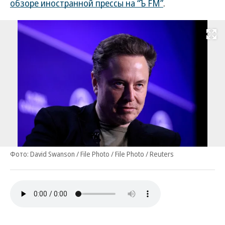
обзоре иностранной прессы на “Ъ FM”
.
Развернуть на
Фото: David Swanson / File Photo / File Photo / Reuters