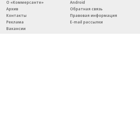
О «Коммерсанте»
Android
Архив
Обратная связь
Контакты
Правовая информация
Реклама
E-mail рассылки
Вакансии
18+
© АО «Коммерсантъ». 127006, Москва, Оружейный переулок д. 41,
тел. +7 (495) 797-69-70.
Сетевое издание «Коммерсантъ» (доменное имя сайта:
kommersant.ru) зарегистрировано Федеральной службой
по надзору в сфере связи, информационных технологий и массовых
коммуникаций (Роскомнадзор), регистрационный номер и дата
принятия решения о регистрации: серия
Эл № ФС77-76922
от 11 октября 2019 г.
Партнерские проекты/материалы, новости компаний, материалы
с пометкой «Промо» и «Официальное сообщение» опубликованы
на коммерческой основе.
На kommersant.ru применяются рекомендательные технологии.
Подробнее