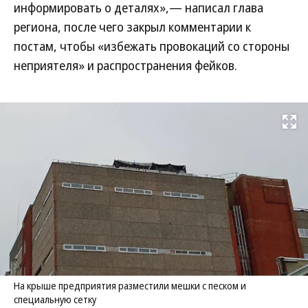
информировать о деталях»,— написал глава
региона, после чего закрыл комментарии к
постам, чтобы «избежать провокаций со стороны
неприятеля» и распространения фейков.
Развернуть на
На крыше предприятия разместили мешки с песком и
специальную сетку