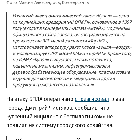
Фото: Максим Александров, Коммерсантъ
Ижевский электромеханический завод «Купол» — одно
из крупнейших предприятий ОПК РФ, основанное в 1957
году (входит в концерн ВКО «Алмаз-Антей»). По данным
официального сайта завода, он специализируется на
производстве ЗРК малой дальности «Тор-М2»,
изготавливает аппаратуру ракет класса «земля—воздух»
и модернизирует ЗРК «Оса-АКМ» и «Тор-М1». Кроме того,
на ИЭМЗ «Купол» выпускается климатотехника,
подъемные механизмы, нефтепромысловое и
деревообрабатывающее оборудование, пластмассовые
изделия для косметологии и медицины и другая
продукция гражданского назначения»
На атаку БПЛА оперативно
отреагировал
глава
города Дмитрий Чистяков, сообщив, что
«утренний инцидент с беспилотником» не
повлиял на систему городского хозяйства.