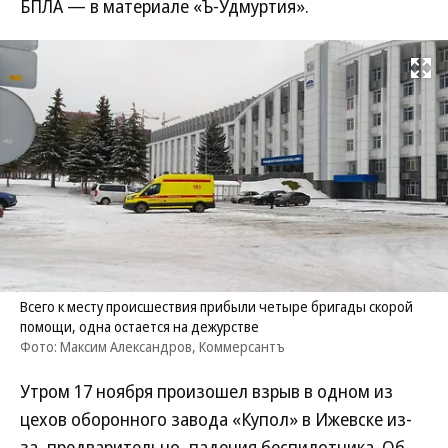
БПЛА — в материале «Ъ-Удмуртия».
Развернуть на
Всего к месту происшествия прибыли четыре бригады скорой
помощи, одна остается на дежурстве
Фото: Максим Александров, Коммерсантъ
Утром 17 ноября произошел взрыв в одном из
цехов оборонного завода «Купол» в Ижевске из-
за, предварительно, падения беспилотника. Об