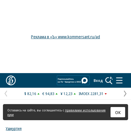
Реклама в «Ъ» www.kommersant.ru/ad
Коммерсантъ
Вход
$ 82,16
€ 94,83
¥ 12,23
IMOEX 2281,31
Предыдущая
С
страница
с
Оставаясь на сайте, вы соглашаетесь с
правилами использования
ОК
куки
Удмуртия