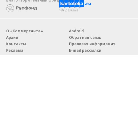
18+ реклама
О «Коммерсанте»
Android
Архив
Обратная связь
Контакты
Правовая информация
Реклама
E-mail рассылки
Вакансии
18+
© АО «Коммерсантъ». 127006, Москва, Оружейный переулок д. 41,
тел. +7 (495) 797-69-70.
Сетевое издание «Коммерсантъ» (доменное имя сайта:
kommersant.ru) зарегистрировано Федеральной службой
по надзору в сфере связи, информационных технологий и массовых
коммуникаций (Роскомнадзор), регистрационный номер и дата
принятия решения о регистрации: серия
Эл № ФС77-76922
от 11 октября 2019 г.