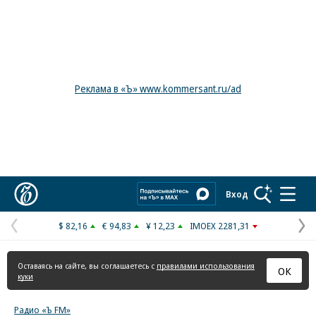
Реклама в «Ъ» www.kommersant.ru/ad
Коммерсантъ
Вход
$ 82,16
€ 94,83
¥ 12,23
IMOEX 2281,31
Предыдущая
С
страница
с
Оставаясь на сайте, вы соглашаетесь с
правилами использования
ОК
куки
Радио «Ъ FM»