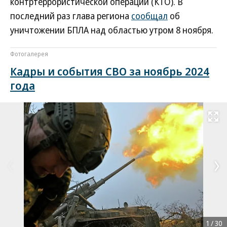
контртеррористической операции (КТО). В
последний раз глава региона
сообщал
об
уничтожении БПЛА над областью утром 8 ноября.
Фотогалерея
Кадры и события СВО за ноябрь 2024
года
Развернуть на
1
/
30