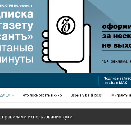
Реклама в «Ъ» www.kommersant.ru/ad
281,31
Что посмотреть в кино
Взрыв у Balzi Rossi
Мигранты в
с
правилами использования куки