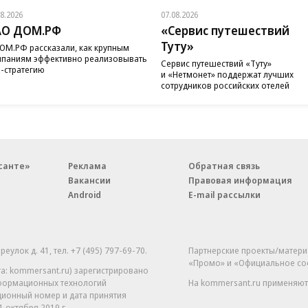
08.2026
07.08.2026
АО ДОМ.РФ
«Сервис путешествий
Туту»
ОМ.РФ рассказали, как крупным
паниям эффективно реализовывать
Сервис путешествий «Туту»
-стратегию
и «Нетмонет» поддержат лучших
сотрудников российских отелей
санте»
Реклама
Обратная связь
Вакансии
Правовая информация
Android
E-mail рассылки
реулок д. 41,
тел. +7 (495) 797-69-70.
Партнерские проекты/матери
«Промо» и «Официальное со
а: kommersant.ru) зарегистрировано
нформационных технологий
На kommersant.ru применяют
ционный номер и дата принятия
1 октября 2019 г.