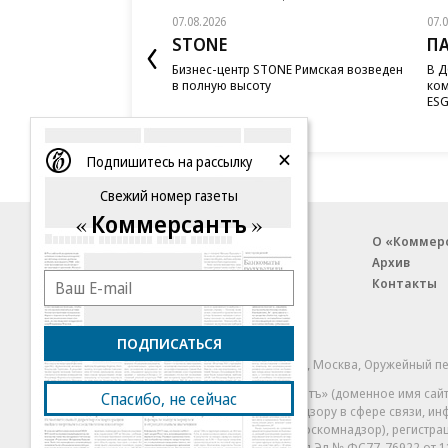
07.08.2026
07.
STONE
П
Бизнес-центр STONE Римская возведен
В Д
в полную высоту
ком
ESG
Подпишитесь на рассылку
Свежий номер газеты
Коммерсантъ
Благотворительный фонд
О «Коммер
Архив
Контакты
18+ реклама
ПОДПИСАТЬСЯ
© АО «Коммерсантъ». 127006, Москва, Оружейный пе
Сетевое издание «Коммерсантъ» (доменное имя сайт
Спасибо, не сейчас
Федеральной службой по надзору в сфере связи, и
и массовых коммуникаций (Роскомнадзор), регистра
решения о регистрации: серия
Эл № ФС77-76922
от 1