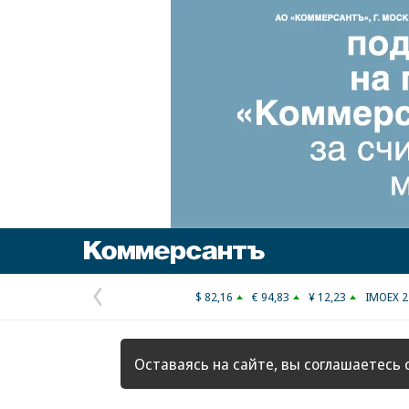
Коммерсантъ
$ 82,16
€ 94,83
¥ 12,23
IMOEX 2
Предыдущая
страница
Оставаясь на сайте, вы соглашаетесь 