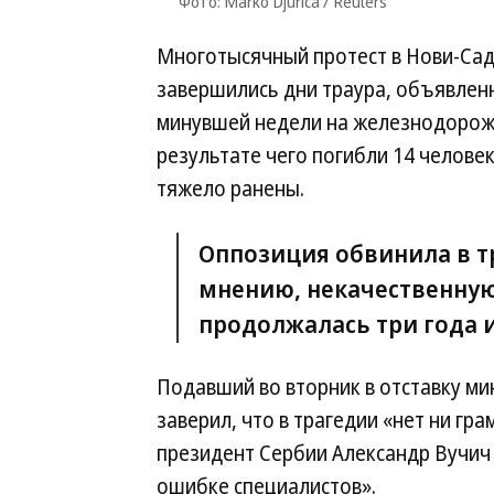
Фото: Marko Djurica / Reuters
Многотысячный протест в Нови-Сад
завершились дни траура, объявленн
минувшей недели на железнодорож
результате чего погибли 14 человек
тяжело ранены.
Оппозиция обвинила в тр
мнению, некачественную
продолжалась три года и
Подавший во вторник в отставку ми
заверил, что в трагедии «нет ни гра
президент Сербии Александр Вучич 
ошибке специалистов».