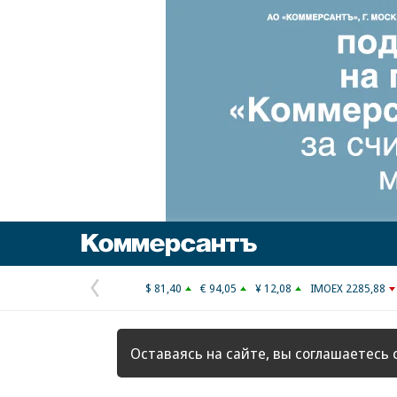
Коммерсантъ
$ 81,40
€ 94,05
¥ 12,08
IMOEX 2285,88
Предыдущая
страница
Оставаясь на сайте, вы соглашаетесь 