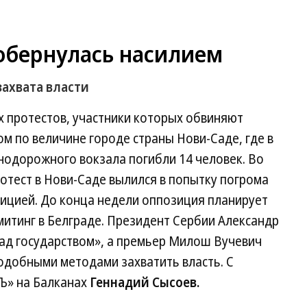
 обернулась насилием
ахвата власти
х протестов, участники которых обвиняют
ом по величине городе страны Нови-Саде, где в
нодорожного вокзала погибли 14 человек. Во
отест в Нови-Саде вылился в попытку погрома
лицией. До конца недели оппозиция планирует
итинг в Белграде. Президент Сербии Александр
над государством», а премьер Милош Вучевич
одобными методами захватить власть. С
Ъ» на Балканах
Геннадий Сысоев.