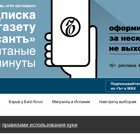
Реклама в «Ъ» www.kommersant.ru/ad
Взрыв у Balzi Rossi
Мигранты в Испании
Навстречу выборам
с
правилами использования куки