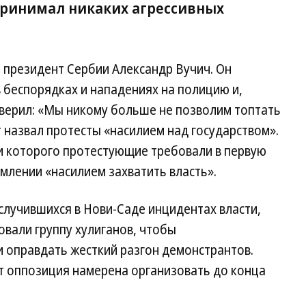
дпринимал никаких агрессивных
 президент Сербии Александр Вучич. Он
 беспорядках и нападениях на полицию и,
аверил: «Мы никому больше не позволим топтать
 назвал протесты «насилием над государством».
и которого протестующие требовали в первую
млении «насилием захватить власть».
случившихся в Нови-Саде инцидентах власти,
овали группу хулиганов, чтобы
и оправдать жесткий разгон демонстрантов.
т оппозиция намерена организовать до конца