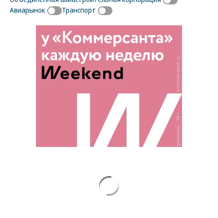
Авиарынок
Транспорт
Новости партнеров
ВСУ точно получат десятки тысяч новых
солдат
Путин озвучил итоговый план СВО
Зеленский неожиданно высказался о
возвращении Крыма
Заставим раскаяться: союзник России
дал грозное обещание