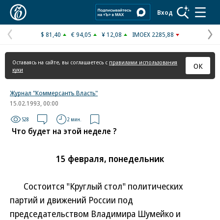
Коммерсантъ
Вход
$ 81,40
€ 94,05
¥ 12,08
IMOEX 2285,88
Предыдущая
С
страница
с
Оставаясь на сайте, вы соглашаетесь с
правилами использования
ОК
куки
Журнал "Коммерсантъ Власть"
15.02.1993, 00:00
528
2 мин.
Что будет на этой неделе ?
15 февраля, понедельник
Состоится "Круглый стол" политических
партий и движений России под
председательством Владимира Шумейко и