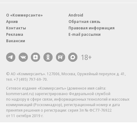
О «Коммерсанте»
Android
Архив
Обратная связь
Контакты
Правовая информация
Реклама
E-mail рассылки
Вакансии
18+
© АО «Коммерсантъ». 127006, Москва, Оружейный переулок д. 41,
тел. +7 (495) 797-69-70.
Сетевое издание «Коммерсантъ» (доменное имя сайта:
kommersant.ru) зарегистрировано Федеральной службой
по надзору в сфере связи, информационных технологий и массовых
коммуникаций (Роскомнадзор), регистрационный номер и дата
принятия решения о регистрации: серия
Эл № ФС77-76922
от 11 октября 2019 г.
Партнерские проекты/материалы, новости компаний, материалы
с пометкой «Промо» и «Официальное сообщение» опубликованы
на коммерческой основе.