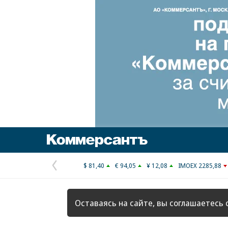
Коммерсантъ
$ 81,40
€ 94,05
¥ 12,08
IMOEX 2285,88
Предыдущая
страница
Оставаясь на сайте, вы соглашаетесь 