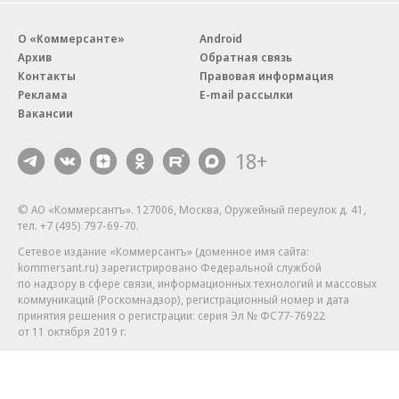
О «Коммерсанте»
Android
Архив
Обратная связь
Контакты
Правовая информация
Реклама
E-mail рассылки
Вакансии
18+
© АО «Коммерсантъ». 127006, Москва, Оружейный переулок д. 41,
тел. +7 (495) 797-69-70.
Сетевое издание «Коммерсантъ» (доменное имя сайта:
kommersant.ru) зарегистрировано Федеральной службой
по надзору в сфере связи, информационных технологий и массовых
коммуникаций (Роскомнадзор), регистрационный номер и дата
принятия решения о регистрации: серия
Эл № ФС77-76922
от 11 октября 2019 г.
Партнерские проекты/материалы, новости компаний, материалы
с пометкой «Промо» и «Официальное сообщение» опубликованы
на коммерческой основе.