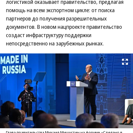
логистикой оказывает правительство, предлагая
помощь на всем экспортном цикле: от поиска
партнеров до получения разрешительных
документов. В новом нацпроекте правительство
создаст инфраструктуру поддержки
непосредственно на зарубежных рынках.
Развернуть на
Глава правительства Михаил Мишустин на форуме «Сделано в