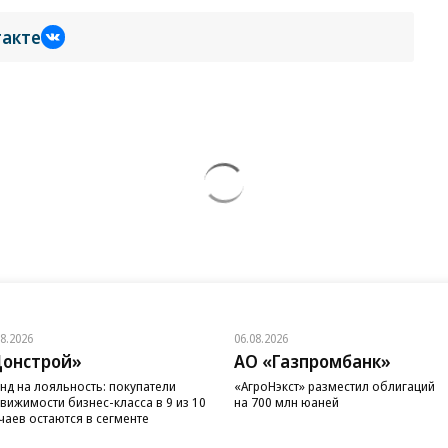
такте
08.2026
06.08.2026
онстрой»
АО «Газпромбанк»
нд на лояльность: покупатели
«АгроНэкст» разместил облигаций
вижимости бизнес-класса в 9 из 10
на 700 млн юаней
чаев остаются в сегменте