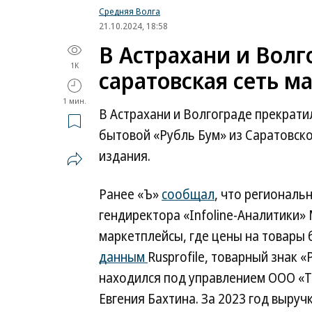
Средняя Волга
21.10.2024, 18:58
В Астрахани и Волг
1K
саратовская сеть м
1 мин.
В Астрахани и Волгограде прекрати
бытовой «Рубль Бум» из Саратовск
издания.
Ранее «Ъ»
сообщал
, что региональ
гендиректора «Infoline-Аналитики» 
маркетплейсы, где цены на товары 
данным
Rusprofile, товарный знак 
находился под управлением ООО «Т
Евгения Бахтина. За 2023 год выручк