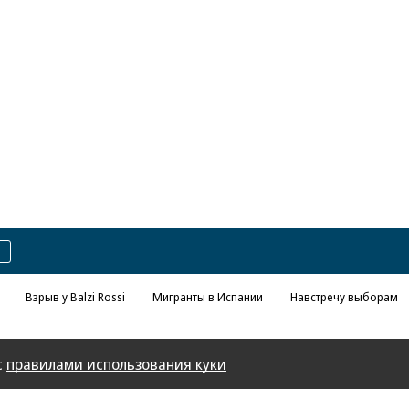
Реклама в «Ъ» www.kommersant.ru/ad
Взрыв у Balzi Rossi
Мигранты в Испании
Навстречу выборам
с
правилами использования куки