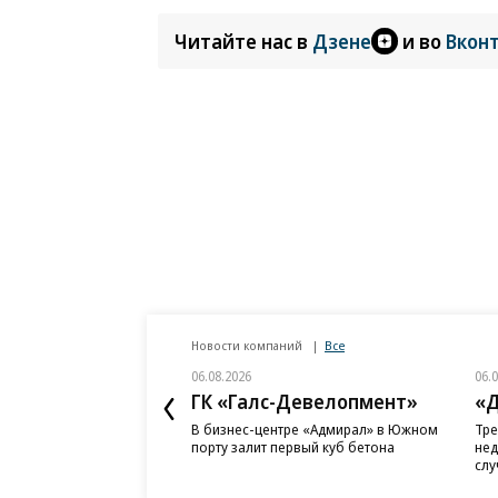
Читайте нас в
Дзене
и во
Вкон
Новости компаний
Все
06.08.2026
06.
ГК «Галс-Девелопмент»
«Д
В бизнес-центре «Адмирал» в Южном
Тре
порту залит первый куб бетона
нед
слу