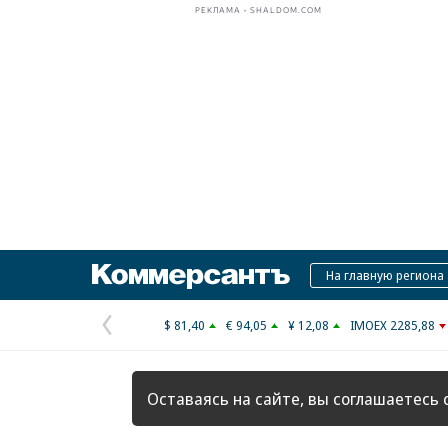
РЕКЛАМА • SHALDOM.COM
Коммерсантъ
На главную региона
$ 81,40
€ 94,05
¥ 12,08
IMOEX 2285,88
Предыдущая
страница
Оставаясь на сайте, вы соглашаетесь 