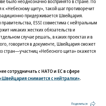
ве было неоднозначно воспринято в стране. По
 к «Небесному щиту», такой шаг противоречит
традиционно придерживается Швейцария.
и правительства, ESSI совместима с нейтральным
ержит никаких жестких обязательств и
дельном случае решать, в каких проектах и в
ого, говорится в документе, Швейцария сможет
 из стран—участниц «Небесного щита» окажется
нее сотрудничать с НАТО и ЕС в сфере
«Швейцария снимается с нейтралки»
.
Поделиться