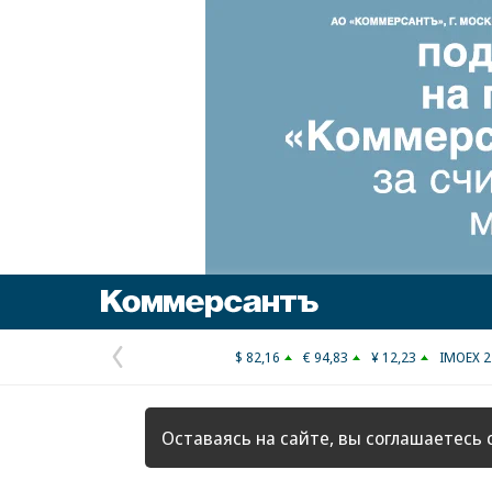
Коммерсантъ
$ 82,16
€ 94,83
¥ 12,23
IMOEX 2
Предыдущая
страница
Оставаясь на сайте, вы соглашаетесь 