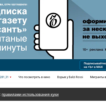
Реклама в «Ъ» www.kommersant.ru/ad
281,31
Что посмотреть в кино
Взрыв у Balzi Rossi
Мигранты в
с
правилами использования куки