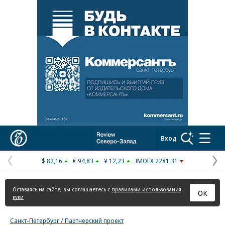
Реклама в «Ъ» www.kommersant.ru/ad
Коммерсантъ
Вход
$ 82,16
€ 94,83
¥ 12,23
IMOEX 2281,31
Предыдущая
С
страница
с
Оставаясь на сайте, вы соглашаетесь с
правилами использования
ОК
куки
Санкт-Петербург / Партнерский проект