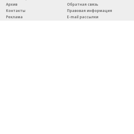
Архив
Обратная связь
Контакты
Правовая информация
Реклама
E-mail рассылки
Вакансии
18+
© АО «Коммерсантъ». 127006, Москва, Оружейный переулок д. 41,
тел. +7 (495) 797-69-70.
Сетевое издание «Коммерсантъ» (доменное имя сайта:
kommersant.ru) зарегистрировано Федеральной службой
по надзору в сфере связи, информационных технологий и массовых
коммуникаций (Роскомнадзор), регистрационный номер и дата
принятия решения о регистрации: серия
Эл № ФС77-76922
от 11 октября 2019 г.
Партнерские проекты/материалы, новости компаний, материалы
с пометкой «Промо» и «Официальное сообщение» опубликованы
на коммерческой основе.
На kommersant.ru применяются рекомендательные технологии.
Подробнее