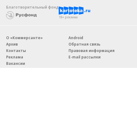
Благотворительный фонд
18+ реклама
О «Коммерсанте»
Android
Архив
Обратная связь
Контакты
Правовая информация
Реклама
E-mail рассылки
Вакансии
18+
© АО «Коммерсантъ». 127006, Москва, Оружейный переулок д. 41,
тел. +7 (495) 797-69-70.
Сетевое издание «Коммерсантъ» (доменное имя сайта:
kommersant.ru) зарегистрировано Федеральной службой
по надзору в сфере связи, информационных технологий и массовых
коммуникаций (Роскомнадзор), регистрационный номер и дата
принятия решения о регистрации: серия
Эл № ФС77-76922