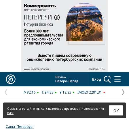
Реклама в «Ъ» www.kommersant.ru/ad
Коммерсантъ
Вход
$ 82,16
€ 94,83
¥ 12,23
IMOEX 2281,31
Предыдущая
С
страница
с
Оставаясь на сайте, вы соглашаетесь с
правилами использования
ОК
куки
Санкт-Петербург