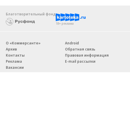
Благотворительный фонд
18+ реклама
О «Коммерсанте»
Android
Архив
Обратная связь
Контакты
Правовая информация
Реклама
E-mail рассылки
Вакансии
18+
© АО «Коммерсантъ». 127006, Москва, Оружейный переулок д. 41,
тел. +7 (495) 797-69-70.
Сетевое издание «Коммерсантъ» (доменное имя сайта:
kommersant.ru) зарегистрировано Федеральной службой
по надзору в сфере связи, информационных технологий и массовых
коммуникаций (Роскомнадзор), регистрационный номер и дата