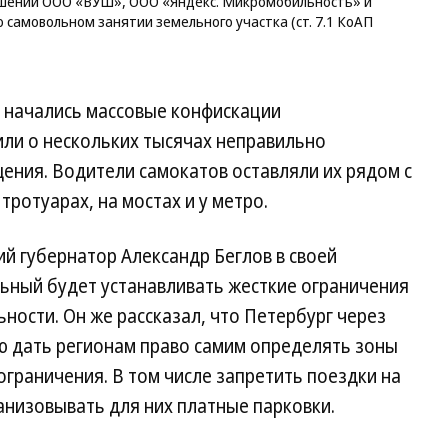
ношении ООО «ВУШ», ООО «Яндекс. Микромобильность» и
«Я
 самовольном занятии земельного участка (ст. 7.1 КоАП
Ми
и
О
«Ш
е начались массовые конфискации
те
по
ли о нескольких тысячах неправильно
ст
ения. Водители самокатов оставляли их рядом с
о
са
тротуарах, на мостах и у метро.
за
зе
ий губернатор Александр Беглов в своей
уч
(ст
льный будет устанавливать жесткие ограничения
7.
ности. Он же рассказал, что Петербург через
К
РФ
ю дать регионам право самим определять зоны
Фо
ограничения. В том числе запретить поездки на
Ал
Ко
анизовывать для них платные парковки.
Ко