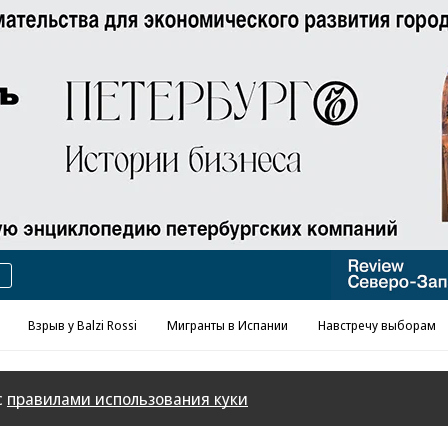
Реклама в «Ъ» www.kommersant.ru/ad
Взрыв у Balzi Rossi
Мигранты в Испании
Навстречу выборам
с
правилами использования куки